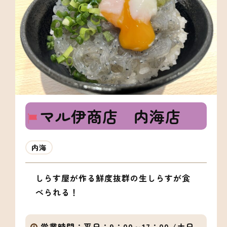
マル伊商店 内海店
内海
しらす屋が作る鮮度抜群の生しらすが食
べられる！
営業時間：
平日：9：00～17：00 /土日