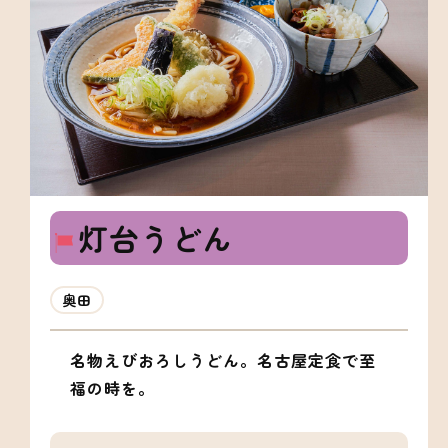
灯台うどん
奥田
名物えびおろしうどん。名古屋定食で至
福の時を。