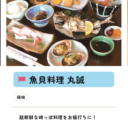
魚貝料理 丸誠
師崎
超新鮮な崎っぽ料理をお値打ちに！