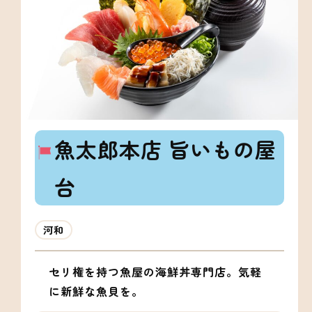
魚太郎本店 旨いもの屋
台
河和
セリ権を持つ魚屋の海鮮丼専門店。気軽
に新鮮な魚貝を。