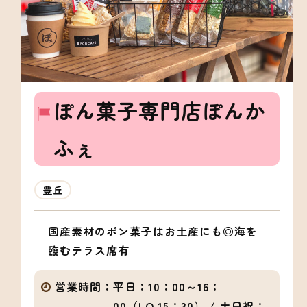
ぽん菓子専門店ぽんか
ふぇ
豊丘
国産素材のポン菓子はお土産にも◎海を
臨むテラス席有
営業時間：
平日：10：00～16：
00（LO.15：30） / 土日祝：